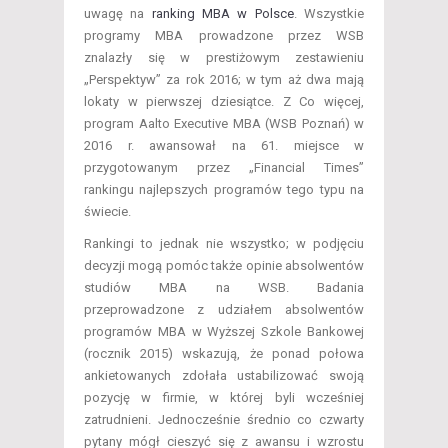
uwagę na
ranking MBA w Polsce
. Wszystkie
programy MBA prowadzone przez WSB
znalazły się w prestiżowym zestawieniu
„Perspektyw” za rok 2016; w tym aż dwa mają
lokaty w pierwszej dziesiątce. Z Co więcej,
program Aalto Executive MBA (WSB Poznań) w
2016 r. awansował na 61. miejsce w
przygotowanym przez „Financial Times”
rankingu najlepszych programów tego typu na
świecie.
Rankingi to jednak nie wszystko; w podjęciu
decyzji mogą pomóc także opinie absolwentów
studiów MBA na WSB. Badania
przeprowadzone z udziałem absolwentów
programów MBA w Wyższej Szkole Bankowej
(rocznik 2015) wskazują, że ponad połowa
ankietowanych zdołała ustabilizować swoją
pozycję w firmie, w której byli wcześniej
zatrudnieni. Jednocześnie średnio co czwarty
pytany mógł cieszyć się z awansu i wzrostu