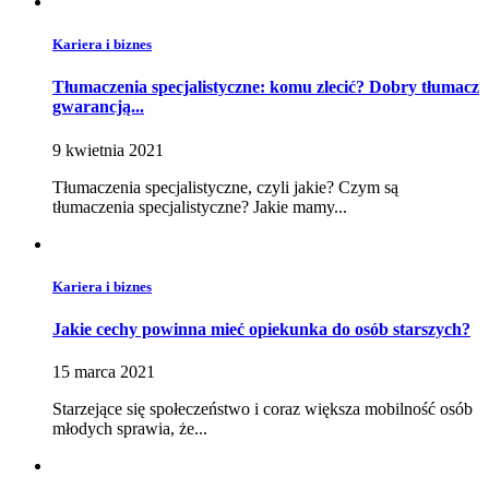
Kariera i biznes
Tłumaczenia specjalistyczne: komu zlecić? Dobry tłumacz
gwarancją...
9 kwietnia 2021
Tłumaczenia specjalistyczne, czyli jakie? Czym są
tłumaczenia specjalistyczne? Jakie mamy...
Kariera i biznes
Jakie cechy powinna mieć opiekunka do osób starszych?
15 marca 2021
Starzejące się społeczeństwo i coraz większa mobilność osób
młodych sprawia, że...