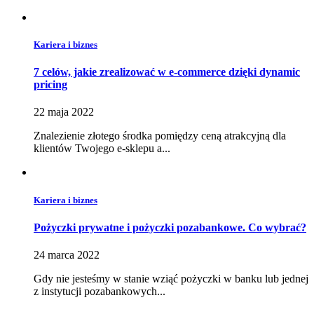
Kariera i biznes
7 celów, jakie zrealizować w e-commerce dzięki dynamic
pricing
22 maja 2022
Znalezienie złotego środka pomiędzy ceną atrakcyjną dla
klientów Twojego e-sklepu a...
Kariera i biznes
Pożyczki prywatne i pożyczki pozabankowe. Co wybrać?
24 marca 2022
Gdy nie jesteśmy w stanie wziąć pożyczki w banku lub jednej
z instytucji pozabankowych...