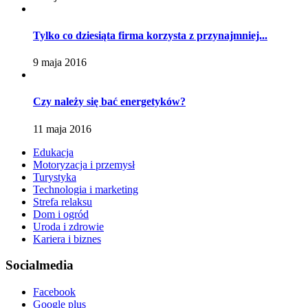
Tylko co dziesiąta firma korzysta z przynajmniej...
9 maja 2016
Czy należy się bać energetyków?
11 maja 2016
Edukacja
Motoryzacja i przemysł
Turystyka
Technologia i marketing
Strefa relaksu
Dom i ogród
Uroda i zdrowie
Kariera i biznes
Socialmedia
Facebook
Google plus