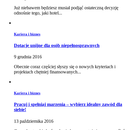
Już niebawem będziesz musiał podjąć ostateczną decyzję
odnośnie tego, jaki hotel...
Kariera i biznes
Dotacje unijne dla osób niepełnosprawnych
9 grudnia 2016
Obecnie coraz częściej słyszy się o nowych kryteriach i
projektach chętniej finansowanych...
Kariera i biznes
Pracuj i spełniaj marzenia – wybierz idealny zawód dla
siebie!
13 października 2016