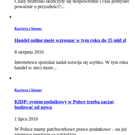
Czasy beztroski skończyły się bezpowrotnie i czas pomyśleć
poważnie o przyszłości?...
Kariera i biznes
Handel online może wzrosnąć w tym roku do 35 mld zł
8 sierpnia 2016
​​Internetowa sprzedaż nadal rozwija się szybko. W tym roku
handel w sieci może...
Kariera i biznes
KIDP: system podatkowy w Polsce trzeba zacząć
budować od nowa
1 lipca 2016
W Polsce mamy patchworkowe prawo podatkowe – na już
istniejące regulacje są nakładane...