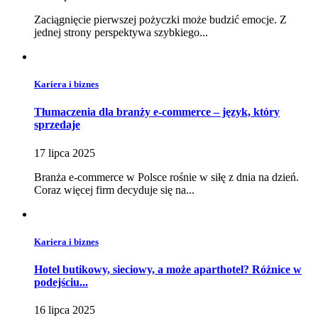
Zaciągnięcie pierwszej pożyczki może budzić emocje. Z
jednej strony perspektywa szybkiego...
Kariera i biznes
Tłumaczenia dla branży e-commerce – język, który
sprzedaje
17 lipca 2025
Branża e-commerce w Polsce rośnie w siłę z dnia na dzień.
Coraz więcej firm decyduje się na...
Kariera i biznes
Hotel butikowy, sieciowy, a może aparthotel? Różnice w
podejściu...
16 lipca 2025