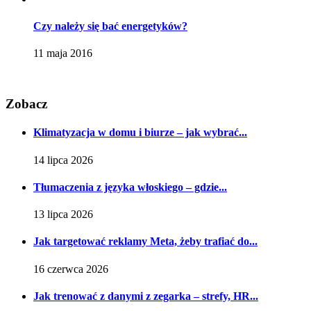
Czy należy się bać energetyków?
11 maja 2016
Zobacz
Klimatyzacja w domu i biurze – jak wybrać...
14 lipca 2026
Tłumaczenia z języka włoskiego – gdzie...
13 lipca 2026
Jak targetować reklamy Meta, żeby trafiać do...
16 czerwca 2026
Jak trenować z danymi z zegarka – strefy, HR...