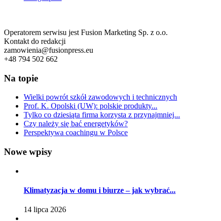
Operatorem serwisu jest Fusion Marketing Sp. z o.o.
Kontakt do redakcji
zamowienia@fusionpress.eu
+48 794 502 662
Na topie
Wielki powrót szkół zawodowych i technicznych
Prof. K. Opolski (UW): polskie produkty...
Tylko co dziesiąta firma korzysta z przynajmniej...
Czy należy się bać energetyków?
Perspektywa coachingu w Polsce
Nowe wpisy
Klimatyzacja w domu i biurze – jak wybrać...
14 lipca 2026