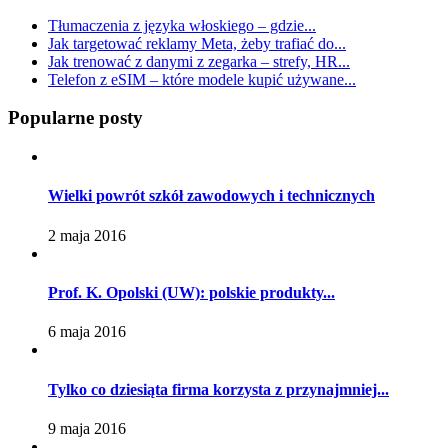
Tłumaczenia z języka włoskiego – gdzie...
Jak targetować reklamy Meta, żeby trafiać do...
Jak trenować z danymi z zegarka – strefy, HR...
Telefon z eSIM – które modele kupić używane...
Popularne
posty
Wielki powrót szkół zawodowych i technicznych
2 maja 2016
Prof. K. Opolski (UW): polskie produkty...
6 maja 2016
Tylko co dziesiąta firma korzysta z przynajmniej...
9 maja 2016