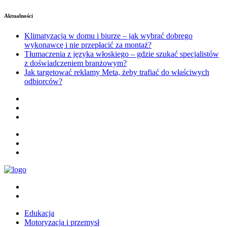
Aktualności
Klimatyzacja w domu i biurze – jak wybrać dobrego
wykonawcę i nie przepłacić za montaż?
Tłumaczenia z języka włoskiego – gdzie szukać specjalistów
z doświadczeniem branżowym?
Jak targetować reklamy Meta, żeby trafiać do właściwych
odbiorców?
Edukacja
Motoryzacja i przemysł