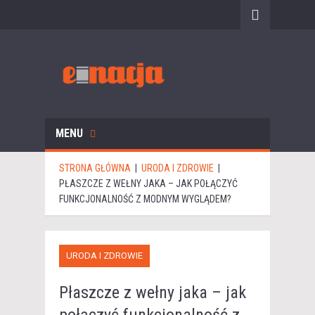
MENU
STRONA GŁÓWNA
|
URODA I ZDROWIE
|
PŁASZCZE Z WEŁNY JAKA – JAK POŁĄCZYĆ
FUNKCJONALNOŚĆ Z MODNYM WYGLĄDEM?
URODA I ZDROWIE
Płaszcze z wełny jaka – jak