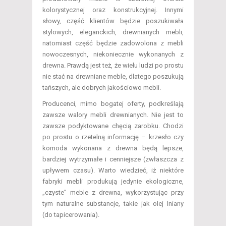
kolorystycznej oraz konstrukcyjnej. Innymi
słowy, część klientów będzie poszukiwała
stylowych, eleganckich, drewnianych mebli,
natomiast część będzie zadowolona z mebli
nowoczesnych, niekoniecznie wykonanych z
drewna. Prawdą jest też, że wielu ludzi po prostu
nie stać na drewniane meble, dlatego poszukują
tańszych, ale dobrych jakościowo mebli.
Producenci, mimo bogatej oferty, podkreślają
zawsze walory
mebli drewnianych. Nie jest to
zawsze podyktowane chęcią zarobku. Chodzi
po prostu o rzetelną informację – krzesło czy
komoda wykonana z drewna będą lepsze,
bardziej wytrzymałe i cenniejsze (zwłaszcza z
upływem czasu). Warto wiedzieć, iż niektóre
fabryki mebli produkują jedynie ekologiczne,
„czyste” meble z drewna, wykorzystując przy
tym naturalne substancje, takie jak olej lniany
(do tapicerowania).