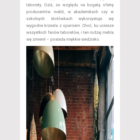
taborety. Dziś, ze względu na bogatą ofertę
producentów mebli, w akademikach czy w
szkolnych stołówkach wykorzystuje się
wygodne krzesła z oparciem. Choć, ku uciesze
wszystkich fanów taboretów, i ten rodzaj mebla
się zmienił – posiada miękkie siedzisko.