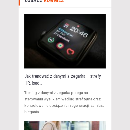
ZOBACZ
RÓWNIEŻ
Jak trenować z danymi z zegarka – strefy,
HR, load...
​Trening z danymi z zegarka polega na
sterowaniu wysiłkiem według stref tętna oraz
kontrolowaniu obciążenia i regeneracji, zamiast
biegania...