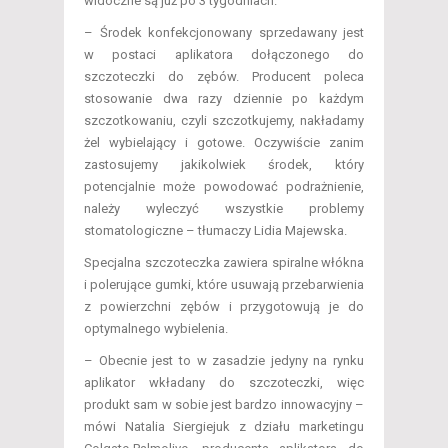
widoczne są już po 3 tygodniach.
– Środek konfekcjonowany sprzedawany jest
w postaci aplikatora dołączonego do
szczoteczki do zębów. Producent poleca
stosowanie dwa razy dziennie po każdym
szczotkowaniu, czyli szczotkujemy, nakładamy
żel wybielający i gotowe. Oczywiście zanim
zastosujemy jakikolwiek środek, który
potencjalnie może powodować podrażnienie,
należy wyleczyć wszystkie problemy
stomatologiczne – tłumaczy Lidia Majewska.
Specjalna szczoteczka zawiera spiralne włókna
i polerujące gumki, które usuwają przebarwienia
z powierzchni zębów i przygotowują je do
optymalnego wybielenia.
– Obecnie jest to w zasadzie jedyny na rynku
aplikator wkładany do szczoteczki, więc
produkt sam w sobie jest bardzo innowacyjny –
mówi Natalia Siergiejuk z działu marketingu