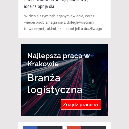
idealna opcja dla...
W dzisiejszym zabieganym świecie, coraz
więcej osób zmaga się z dolegliwościami
trawiennymi, takimi jak zespół jelita drażliwego...