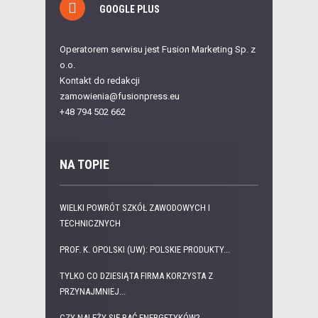
GOOGLE PLUS
Operatorem serwisu jest Fusion Marketing Sp. z
o.o.
Kontakt do redakcji
zamowienia@fusionpress.eu
+48 794 502 662
NA TOPIE
WIELKI POWRÓT SZKÓŁ ZAWODOWYCH I
TECHNICZNYCH
PROF. K. OPOLSKI (UW): POLSKIE PRODUKTY...
TYLKO CO DZIESIĄTA FIRMA KORZYSTA Z
PRZYNAJMNIEJ...
CZY NALEŻY SIĘ BAĆ ENERGETYKÓW?