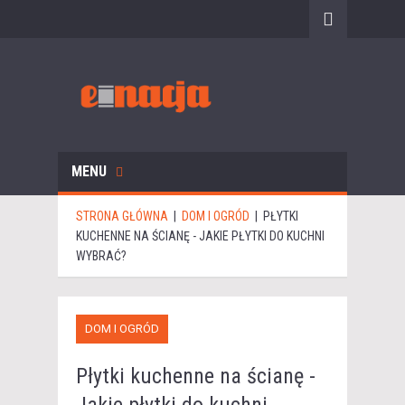
MENU
STRONA GŁÓWNA
|
DOM I OGRÓD
|
PŁYTKI
KUCHENNE NA ŚCIANĘ - JAKIE PŁYTKI DO KUCHNI
WYBRAĆ?
DOM I OGRÓD
Płytki kuchenne na ścianę -