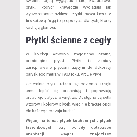
świetnie będą wyglądać małe, kwadratowe
płytki, których krawędzie wyglądają jak
wyszczerbione szkliwo.
Płytki mozaikowe z
brokatową fugą
to propozycja dla tych, którzy
kochają glamour.
Płytki ścienne z cegły
W kolekcji Artworks znajdziemy czarne,
prostokątne płytki. Płytki te zostały
zainspirowane płytkami użytymi do dekoracji
paryskiego metra w 1903 roku. Art De Vivre
Generalnie płytki układa się poziomo. Dzięki
temu lepiej się prezentują i poprawiają
proporcje optyczne wnętrza. Dostępne są setki
wzorów i kolorów płytek, więc nie brakuje opcji
dla każdego rodzaju kuchni.
Więcej na temat płytek kuchennych, płytek
łazienkowych czy porady dotyczące
aranżacji wnętrz znajdziesz