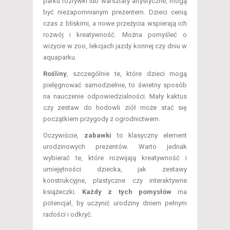
parku rozrywki lub warsztaty artystyczne, mogą
być niezapomnianym prezentem. Dzieci cenią
czas z bliskimi, a nowe przeżycia wspierają ich
rozwój i kreatywność. Można pomyśleć o
wizycie w zoo, lekcjach jazdy konnej czy dniu w
aquaparku.
Rośliny
, szczególnie te, które dzieci mogą
pielęgnować samodzielnie, to świetny sposób
na nauczenie odpowiedzialności. Mały kaktus
czy zestaw do hodowli ziół może stać się
początkiem przygody z ogrodnictwem.
Oczywiście,
zabawki
to klasyczny element
urodzinowych prezentów. Warto jednak
wybierać te, które rozwijają kreatywność i
umiejętności dziecka, jak zestawy
konstrukcyjne, plastyczne czy interaktywne
książeczki.
Każdy z tych pomysłów
ma
potencjał, by uczynić urodziny dniem pełnym
radości i odkryć.