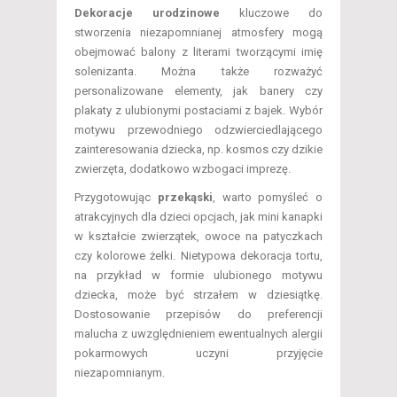
Dekoracje urodzinowe
kluczowe do
stworzenia niezapomnianej atmosfery mogą
obejmować balony z literami tworzącymi imię
solenizanta. Można także rozważyć
personalizowane elementy, jak banery czy
plakaty z ulubionymi postaciami z bajek. Wybór
motywu przewodniego odzwierciedlającego
zainteresowania dziecka, np. kosmos czy dzikie
zwierzęta, dodatkowo wzbogaci imprezę.
Przygotowując
przekąski
, warto pomyśleć o
atrakcyjnych dla dzieci opcjach, jak mini kanapki
w kształcie zwierzątek, owoce na patyczkach
czy kolorowe żelki. Nietypowa dekoracja tortu,
na przykład w formie ulubionego motywu
dziecka, może być strzałem w dziesiątkę.
Dostosowanie przepisów do preferencji
malucha z uwzględnieniem ewentualnych alergii
pokarmowych uczyni przyjęcie
niezapomnianym.