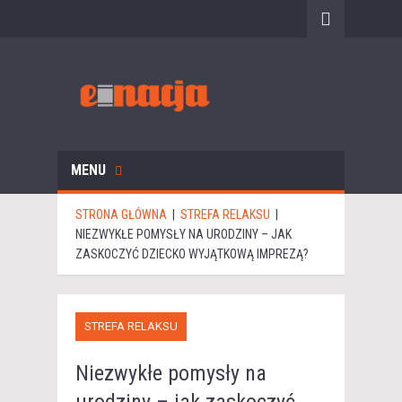
MENU
STRONA GŁÓWNA
|
STREFA RELAKSU
|
NIEZWYKŁE POMYSŁY NA URODZINY – JAK
ZASKOCZYĆ DZIECKO WYJĄTKOWĄ IMPREZĄ?
STREFA RELAKSU
Niezwykłe pomysły na