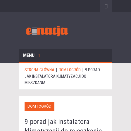
MENU
STRONA GŁÓWNA
|
DOM I OGRÓD
|
9 PORAD
JAK INSTALATORA KLIMATYZACJI DO
MIESZKANIA
DOM I OGRÓD
9 porad jak instalatora