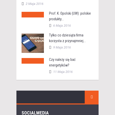
2 Maja 2016
Prof. K. Opolski (UW): polskie
produkty...
6 Maja 2016
Tylko co dziesiąta firma
korzysta z przynajmniej...
9 Maja 2016
Czy należy się bać
energetyków?
11 Maja 2016
SOCIALMEDIA